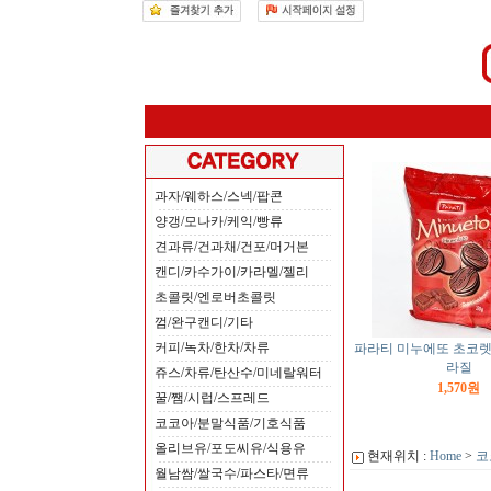
과자/웨하스/스넥/팝콘
양갱/모나카/케익/빵류
견과류/건과채/건포/머거본
캔디/카수가이/카라멜/젤리
초콜릿/엔로버초콜릿
껌/완구캔디/기타
파라티 미누에또 초코렛쿠
커피/녹차/한차/차류
라질
쥬스/차류/탄산수/미네랄워터
1,570원
꿀/쨈/시럽/스프레드
코코아/분말식품/기호식품
올리브유/포도씨유/식용유
현재위치 :
Home
>
코
월남쌈/쌀국수/파스타/면류