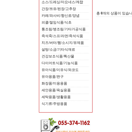
소스/드레싱/마요네스/캐챱
간장/쯔유/된장/고추장
총
0
개의 상품이 있습니
카레/와사비/향신료/양념
피클/절임식품/식초
스위트타임 밀크크림 샌드
통조림/병조림/기타가공식품
1,
즉석죽/스프/라면/즉석식품
치즈/버터/햄/소시지/유제품
설탕/소금/기타식재료
건강보조식품/특산물
다이어트식품/기능식품
유아식품/이유식/와코도
유아용품/완구
화장품/미용용품
세안용품/욕실용품
세탁용품/생활용품
식기류/주방용품