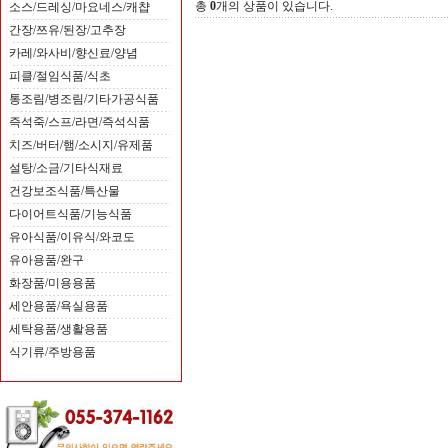
총
0
개의 상품이 있습니다.
소스/드레싱/마요네스/캐챱
간장/쯔유/된장/고추장
스위트타임 밀크크림 샌드위치 크래커 114g 태국
카레/와사비/향신료/양념
1,170원
피클/절임식품/식초
통조림/병조림/기타가공식품
즉석죽/스프/라면/즉석식품
치즈/버터/햄/소시지/유제품
설탕/소금/기타식재료
건강보조식품/특산물
다이어트식품/기능식품
유아식품/이유식/와코도
유아용품/완구
화장품/미용용품
세안용품/욕실용품
세탁용품/생활용품
식기류/주방용품