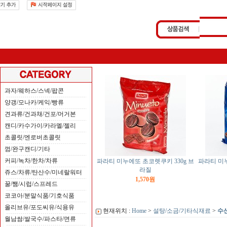
과자/웨하스/스넥/팝콘
양갱/모나카/케익/빵류
견과류/건과채/건포/머거본
캔디/카수가이/카라멜/젤리
파라티 미누에또 초코렛쿠키 330g 브
파라티 미
초콜릿/엔로버초콜릿
라질
껌/완구캔디/기타
1,570원
커피/녹차/한차/차류
쥬스/차류/탄산수/미네랄워터
꿀/쨈/시럽/스프레드
코코아/분말식품/기호식품
올리브유/포도씨유/식용유
현재위치 :
Home
>
설탕/소금/기타식재료
>
수
월남쌈/쌀국수/파스타/면류